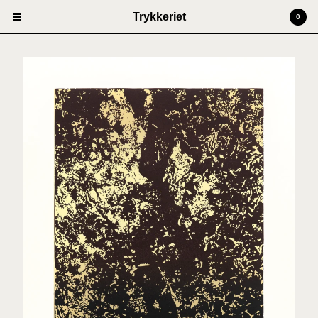
Trykkeriet
0
Cart
0
kr
0,00
Products
Prints
Artists
Anders Kjellesvik
Andreas Siqueland
Ben Cain
Christian Dugstad + SexTags
Johannes Høie
Marcus Mårtenson
Vilde Salhus Røed
Rita Marhaug