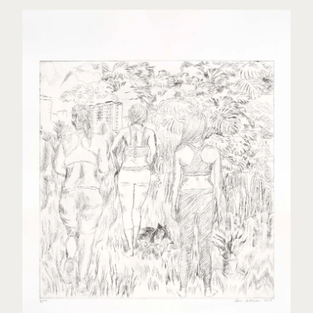
Sex Tags
Torgrim Wahl Sund
Espen Sommer Eide
Azar Alsharif
Borghild Unneland
Lasse Årikstad
Janne Kruse
Anna Christina Lorenzen
Cato Løland
Kenneth Steinbach
Mattias Härenstam
Toril Johannessen
Daniel Persson
Marte Aas
Lotte Konow Lund
Apichaya Wanthiang