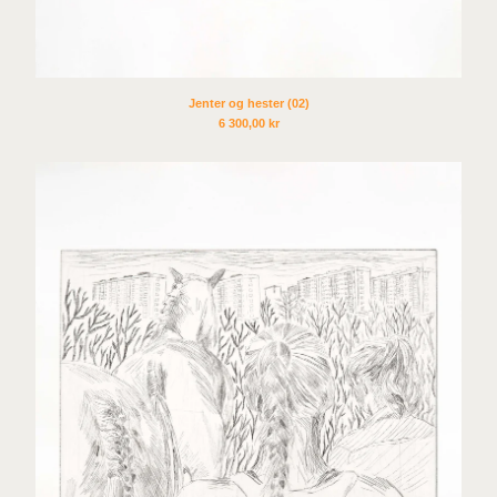
Jan Freuchen and Linn
Pedersen
Tag Andersson
Jenter og hester (02)
Idun Baltzersen
6 300,00
kr
Tova Fransson
Jesse Enqvist
Håkon Holm Olsen
Beatrice Guttormsen
Charlotte Besuijen
Gardar Eide Einarsson
Heli Rekula
Ciara Phillips
David A. Rios
Eamon O´Kane
Claudia Hausfeld