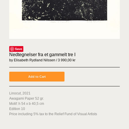
Sex Tags
Torgrim Wahl Sund
Espen Sommer Eide
Azar Alsharif
Borghild Unneland
Lasse Årikstad
Save
Janne Kruse
Nedtegnelser fra et gammelt tre I
Anna Christina Lorenzen
by Elisabeth Rydland Nilssen
3 990,00
kr
Cato Løland
Kenneth Steinbach
Add to Cart
Mattias Härenstam
Linocut, 2021
Toril Johannessen
Awagami Paper 52 gr.
Daniel Persson
Motif: h 54 x b 40,5 cm
Edition 10
Marte Aas
Price including 5% tax to the Relief Fund of Visual Artists
Lotte Konow Lund
Apichaya Wanthiang