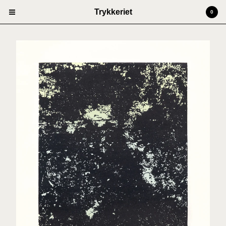
Trykkeriet
0
Cart
0
kr
0,00
Products
Prints
Artists
Anders Kjellesvik
Andreas Siqueland
Ben Cain
Christian Dugstad + SexTags
Johannes Høie
Marcus Mårtenson
Vilde Salhus Røed
Rita Marhaug